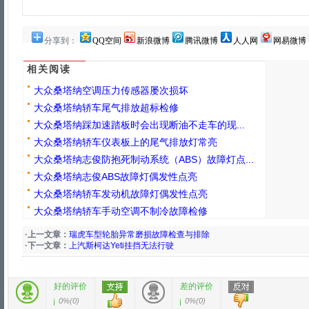
分享到：
QQ空间
新浪微博
腾讯微博
人人网
网易微博
相关阅读
大众桑塔纳空调压力传感器屡次损坏
大众桑塔纳轿车尾气排放超标检修
大众桑塔纳踩加速踏板时会出现断油不走车的现...
大众桑塔纳轿车仪表板上的尾气排放灯常亮
大众桑塔纳志俊防抱死制动系统（ABS）故障灯点...
大众桑塔纳志俊ABS故障灯偶发性点亮
大众桑塔纳轿车发动机故障灯偶发性点亮
大众桑塔纳轿车手动空调不制冷故障检修
·上一文章：
瑞虎车型轮胎异常磨损故障检查与排除
·下一文章：
上汽斯柯达Yeti挂挡无法行驶
好的评价
差的评价
0%
(
0
)
0%
(
0
)