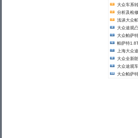
大众车系转
1
分析及检
2
浅谈大众帕
3
大众途观
4
大众帕萨
5
帕萨特1.
6
上海大众
7
大众全新
8
大众途观
9
大众帕萨特
10