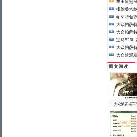
丰田皇冠M
3
排除桑塔纳
4
帕萨特领
5
大众帕萨
6
大众帕萨
7
宝马523
8
大众帕萨
9
大众途观
10
图文阅读
大众波罗轿车