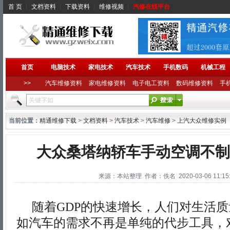
首 页
┆
文档资料
┆
下载资料
┆
维修视频
┆
汽修在线平台
首页
电脑技术
家电技术
汽车技术
手机数码
机械工程
>>
汽车维修资料
家电维修资料
电子电工资料
数码维修资料
手
当前位置：
精通维修下载
>
文档资料
>
汽车技术
>
汽车维修
>
上汽大众维修实例
大众桑塔纳轿车手动空调不制
来源：本站整理 作者：佚名 2020-03-06 11:15:
随着GDP的快速增长，人们对生活质
如汽车的需求不再是单纯的代步工具，