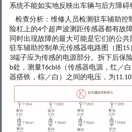
系统不能如实地反映出车辆与后方障碍
检查分析：维修人员检测驻车辅助控
险杠上的
个超声波测距传感器都有故
4
同时出现故障的最大可能是它们的公共
驻车辅助控制单元传感器电路图（图
15
端子应为传感的电源部分。拆下后保
3
处，测量
（传感器电源，红／白
b
T6cbl6
器搭铁，棕／白）之间的电压，为
11.1