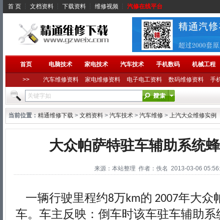
首 页
┆
文档资料
┆
下载资料
┆
维修视频
┆
汽修在线平台
首页
电脑技术
家电技术
汽车技术
手机数码
机械工程
>>
汽车维修资料
家电维修资料
电子电工资料
数码维修资料
手
当前位置：
精通维修下载
>
文档资料
>
汽车技术
>
汽车维修
>
上汽大众维修实例
大众帕萨特驻车辅助系统蜂
来源：本站整理 作者：佚名 2013-03-06 05:56:
一辆行驶里程约
万
的
年大众
8
km
2007
车。车主反映：倒车时该车驻车辅助系