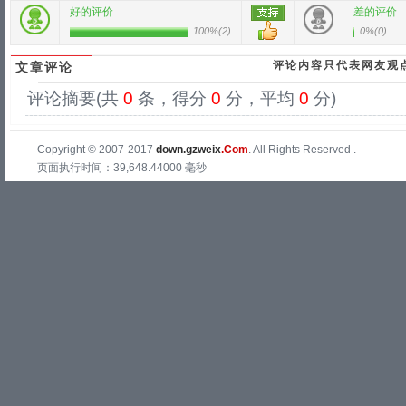
好的评价
差的评价
100%
(
2
)
0%
(
0
)
评论内容只代表网友观
文章评论
评论摘要(共
0
条，得分
0
分，平均
0
分)
Copyright © 2007-2017
down.gzweix
.Com
. All Rights Reserved .
页面执行时间：39,648.44000 毫秒