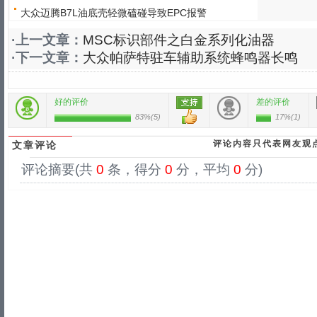
大众迈腾B7L油底壳轻微磕碰导致EPC报警
·上一文章：
MSC标识部件之白金系列化油器
·下一文章：
大众帕萨特驻车辅助系统蜂鸣器长鸣
好的评价
差的评价
83%
(
5
)
17%
(
1
)
评论内容只代表网友观
文章评论
评论摘要(共
0
条，得分
0
分，平均
0
分)