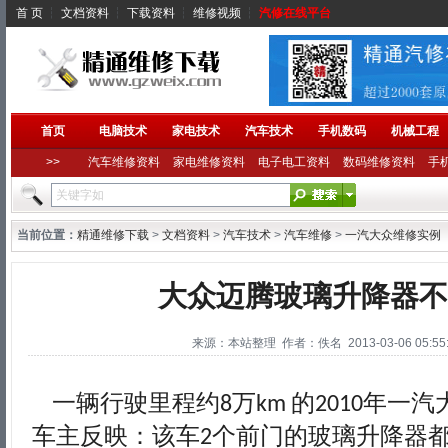
首 页
┆
文档资料
┆
下载资料
┆
维修视频
┆
汽修在线平台
首页
电脑技术
家电技术
汽车技术
手机数码
机械工程
>>
汽车维修资料
家电维修资料
电子电工资料
数码维修资料
手
当前位置：
精通维修下载
>
文档资料
>
汽车技术
>
汽车维修
>
一汽大众维修实例
大众迈腾玻璃升降器不
来源：本站整理 作者：佚名 2013-03-06 05:55:
一辆行驶里程约
万
的
年一汽
8
km
2010
车主反映：该车
个前门的玻璃升降器
2