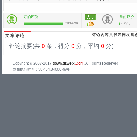
好的评价
差的评价
100%
(
9
)
0%
(
0
)
评论内容只代表网友观
文章评论
评论摘要(共
0
条，得分
0
分，平均
0
分)
Copyright © 2007-2017
down.gzweix
.Com
. All Rights Reserved .
页面执行时间：58,464.84000 毫秒