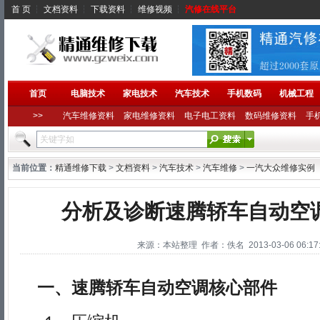
首 页
┆
文档资料
┆
下载资料
┆
维修视频
┆
汽修在线平台
首页
电脑技术
家电技术
汽车技术
手机数码
机械工程
>>
汽车维修资料
家电维修资料
电子电工资料
数码维修资料
手
当前位置：
精通维修下载
>
文档资料
>
汽车技术
>
汽车维修
>
一汽大众维修实例
分析及诊断速腾轿车自动空
来源：本站整理 作者：佚名 2013-03-06 06:17:
一、速腾轿车自动空调核心部件