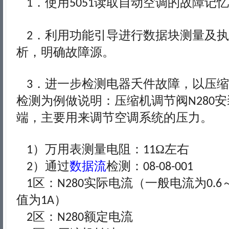
．使用
读取自动空调的故障记忆
1
5051
．利用功能引导进行数据块测量及执
2
析，明确故障源。
．进一步检测电器夭件故障，以压缩
3
检测为例做说明：压缩机调节阀
安
N280
端，主要用来调节空调系统的压力。
）万用表测量电阻：
Ω左右
1
11
）通过
数据流
检测：
2
08-08-001
区：
实际电流（一般电流为
1
N280
0.6
值为
）
1A
区：
额定电流
2
N280