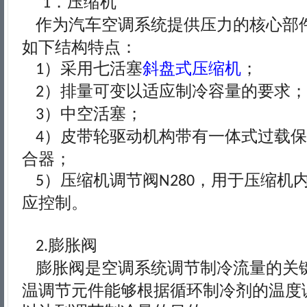
．压缩机
1
作为汽车空调系统提供压力的核心部
如下结构特点：
）采用七活塞
斜盘式压缩机
；
1
）排量可变以适应制冷容量的要求；
2
）中空活塞；
3
）皮带轮驱动机构带有一体式过载保
4
合器；
）压缩机调节阀
，用于压缩机
5
N280
应控制。
膨胀阀
2.
膨胀阀是空调系统调节制冷流量的关
温调节元件能够根据循环制冷剂的温度