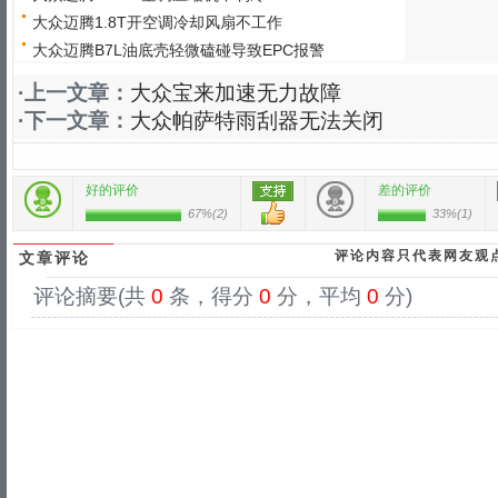
大众迈腾1.8T开空调冷却风扇不工作
大众迈腾B7L油底壳轻微磕碰导致EPC报警
·上一文章：
大众宝来加速无力故障
·下一文章：
大众帕萨特雨刮器无法关闭
好的评价
差的评价
67%
(
2
)
33%
(
1
)
评论内容只代表网友观
文章评论
评论摘要(共
0
条，得分
0
分，平均
0
分)