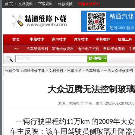
首 页
┆
文档资料
┆
下载资料
┆
维修视频
┆
汽修在线平台
首页
电脑技术
家电技术
汽车技术
手机数码
机械工程
>>
汽车维修资料
家电维修资料
电子电工资料
数码维修资料
手
当前位置：
精通维修下载
>
文档资料
>
汽车技术
>
汽车维修
>
一汽大众维修实例
大众迈腾无法控制玻璃
来源：本站整理 作者：佚名 2013-02-28 08:05:
一辆行驶里程约
万
的
年大众
11
km
2009
车主反映：该车用驾驶员侧玻璃升降器