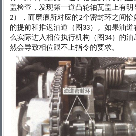
盖检查，发现第一道凸轮轴瓦盖上有明
），而磨痕所对应的
个密封环之间恰
2
2
的提前和推迟油道（图
）。如果油道
33
么实际进入相位执行机构（图
）的油
34
然会导致相位跟不上指令的要求。