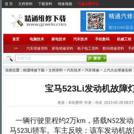
首 页
┆
文档资料
┆
下载资料
┆
维修视频
┆
汽修在线平台
首页
电脑技术
家电技术
汽车技术
手机数码
机械工程
>>
汽车维修资料
家电维修资料
电子电工资料
数码维修资料
手
当前位置：
精通维修下载
>
文档资料
>
汽车技术
>
汽车维修
>
上汽大众维修实例
宝马523Li发动机故障
来源：本站整理 作者：佚名 2013-02-28 08:07:
一辆行驶里程约
万
，搭载
发动
2
km
N52
马
轿车。车主反映：该车发动机故
523Li