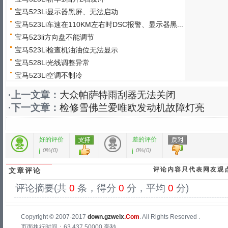
宝马523Li显示器黑屏、无法启动
宝马523Li车速在110KM左右时DSC报警、显示器黑...
宝马523li方向盘不能调节
宝马523Li检查机油油位无法显示
宝马528Li光线调整异常
宝马523Li空调不制冷
·上一文章：
大众帕萨特雨刮器无法关闭
·下一文章：
检修雪佛兰爱唯欧发动机故障灯亮
好的评价
差的评价
0%
(
0
)
0%
(
0
)
评论内容只代表网友观
文章评论
评论摘要(共
0
条，得分
0
分，平均
0
分)
Copyright © 2007-2017
down.gzweix
.Com
. All Rights Reserved .
页面执行时间：63,437.50000 毫秒