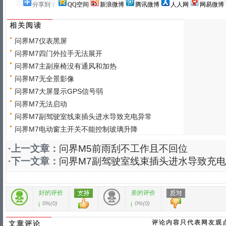
分享到：
QQ空间
新浪微博
腾讯微博
人人网
网易微博
相关阅读
问界M7仪表黑屏
问界M7四门外拉手无法展开
问界M7主副座椅没有通风和加热
问界M7无全景影像
问界M7大屏显示GPS信号弱
问界M7无法启动
问界M7副驾驶室线束插头进水导致充电异常
问界M7电动窗主开关不能控制玻璃升降
·上一文章：
问界M5前雨刮不工作且不回位
·下一文章：
问界M7副驾驶室线束插头进水导致充
好的评价
差的评价
0%
(
0
)
0%
(
0
)
评论内容只代表网友观
文章评论