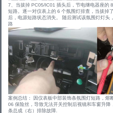
7、当拔掉 PC05/IC01 插头后，节电继电器座的
短路。逐一对仪表上的 6 个氛围灯排查，当拔掉
后，电源短路状态消失。 随后测试该氛围灯灯头
路
案例总结： 因仪表板中部装饰条氛围灯短路，熔断
06 保险丝，导致无法开关控制后视镜和车窗升
条总成（右）排除故障.