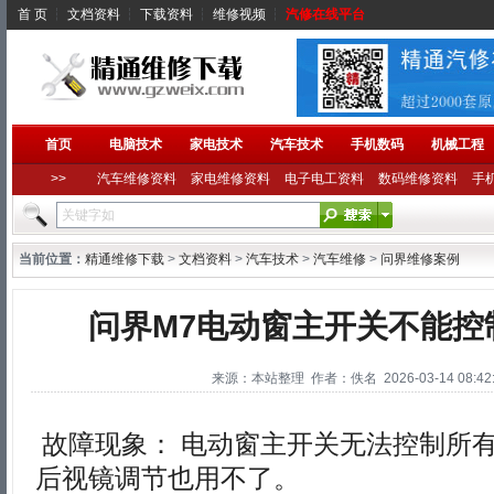
首 页
┆
文档资料
┆
下载资料
┆
维修视频
┆
汽修在线平台
首页
电脑技术
家电技术
汽车技术
手机数码
机械工程
>>
汽车维修资料
家电维修资料
电子电工资料
数码维修资料
手
当前位置：
精通维修下载
>
文档资料
>
汽车技术
>
汽车维修
>
问界维修案例
问界M7电动窗主开关不能控
来源：本站整理 作者：佚名 2026-03-14 08:42:
故障现象： 电动窗主开关无法控制所
后视镜调节也用不了。