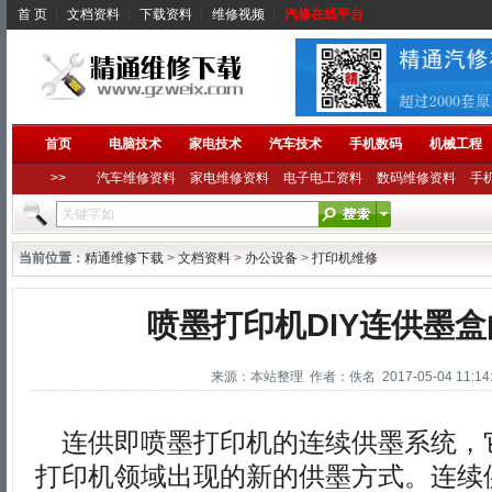
首 页
┆
文档资料
┆
下载资料
┆
维修视频
┆
汽修在线平台
首页
电脑技术
家电技术
汽车技术
手机数码
机械工程
>>
汽车维修资料
家电维修资料
电子电工资料
数码维修资料
手
当前位置：
精通维修下载
>
文档资料
>
办公设备
>
打印机维修
喷墨打印机DIY连供墨
来源：本站整理 作者：佚名 2017-05-04 11:14:
连供即喷墨打印机的连续供墨系统，
打印机领域出现的新的供墨方式。连续