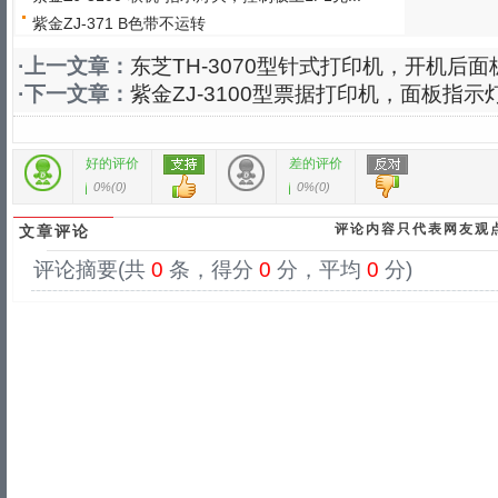
紫金ZJ-371 B色带不运转
·上一文章：
东芝TH-3070型针式打印机，开机后
·下一文章：
紫金ZJ-3100型票据打印机，面板指
好的评价
差的评价
0%
(
0
)
0%
(
0
)
评论内容只代表网友观
文章评论
评论摘要(共
0
条，得分
0
分，平均
0
分)