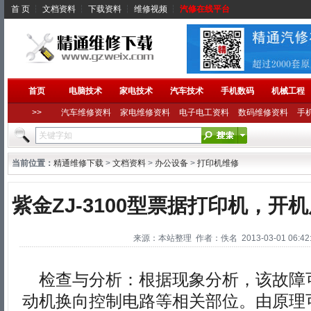
首 页
┆
文档资料
┆
下载资料
┆
维修视频
┆
汽修在线平台
首页
电脑技术
家电技术
汽车技术
手机数码
机械工程
>>
汽车维修资料
家电维修资料
电子电工资料
数码维修资料
手
当前位置：
精通维修下载
>
文档资料
>
办公设备
>
打印机维修
紫金ZJ-3100型票据打印机，开
来源：本站整理 作者：佚名 2013-03-01 06:42:
检查与分析：根据现象分析，该故障
动机换向控制电路等相关部位。由原理