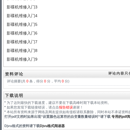
影碟机维修入门3
影碟机维修入门4
影碟机维修入门5
影碟机维修入门6
影碟机维修入门7
影碟机维修入门8
影碟机维修入门9
评论内容只
资料评论
评论摘要(共
0
条，得分
0
分，平均
0
分)
下载说明
*
为了达到最快的下载速度，建议不要在下载高峰时期下载本站资料。
*
如果您发现下载链接错误，请点击
报告错误
谢谢！
*
本站所有资料来源于网络及网友提供如有侵权请联系删除，同时本站不承诺资料的
打开pdf文档时如果出现“
设置颜色运算符的自变量数量错误时
“请下载
专用的pdf
Djvu格式
的资料请下载
Djvu格式阅读器