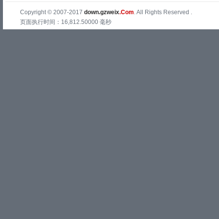
Copyright © 2007-2017
down.gzweix
.Com
. All Rights Reserved .
页面执行时间：16,812.50000 毫秒