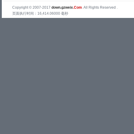
Copyright © 2007-2017
down.gzweix
.Com
. All Rights Reserved .
页面执行时间：16,414.06000 毫秒