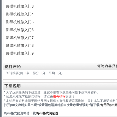
影碟机维修入门3
影碟机维修入门4
影碟机维修入门5
影碟机维修入门6
影碟机维修入门7
影碟机维修入门8
影碟机维修入门9
评论内容只
资料评论
评论摘要(共
0
条，得分
0
分，平均
0
分)
下载说明
*
为了达到最快的下载速度，建议不要在下载高峰时期下载本站资料。
*
如果您发现下载链接错误，请点击
报告错误
谢谢！
*
本站所有资料来源于网络及网友提供如有侵权请联系删除，同时本站不承诺资料的
打开pdf文档时如果出现“
设置颜色运算符的自变量数量错误时
“请下载
专用的pdf
Djvu格式
的资料请下载
Djvu格式阅读器