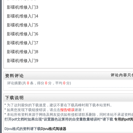
影碟机维修入门3
影碟机维修入门4
影碟机维修入门5
影碟机维修入门6
影碟机维修入门7
影碟机维修入门8
影碟机维修入门9
评论内容只
资料评论
评论摘要(共
0
条，得分
0
分，平均
0
分)
下载说明
*
为了达到最快的下载速度，建议不要在下载高峰时期下载本站资料。
*
如果您发现下载链接错误，请点击
报告错误
谢谢！
*
本站所有资料来源于网络及网友提供如有侵权请联系删除，同时本站不承诺资料的
打开pdf文档时如果出现“
设置颜色运算符的自变量数量错误时
“请下载
专用的pdf
Djvu格式
的资料请下载
Djvu格式阅读器