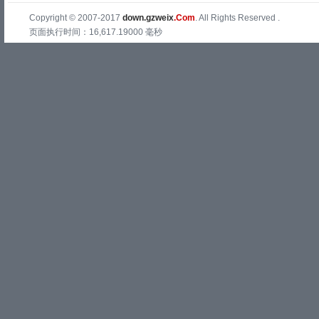
Copyright © 2007-2017
down.gzweix
.Com
. All Rights Reserved .
页面执行时间：16,617.19000 毫秒