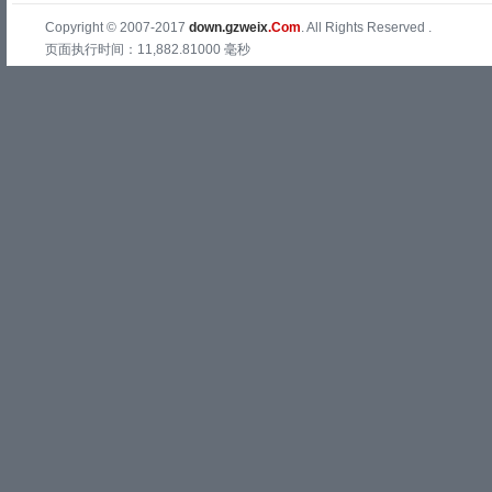
Copyright © 2007-2017
down.gzweix
.Com
. All Rights Reserved .
页面执行时间：11,882.81000 毫秒