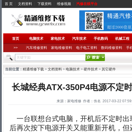
首 页
┆
文档资料
┆
下载资料
┆
维修视频
┆
汽修在线平台
首页
电脑技术
家电技术
汽车技术
手机数码
机械工程
>>
汽车维修资料
家电维修资料
电子电工资料
数码维修资料
手
当前位置：
精通维修下载
>
文档资料
>
电脑技术
>
硬件技术
>
其它硬件
长城经典ATX-350P4电源不
来源：家电维修 作者：佚名 2017-03-22 07:59:
一台联想台式电脑，开机后不定时出
后再次按下电源开关又能重新开机，但