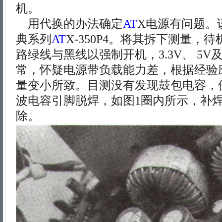
机。
用代换的办法确定
AT
X电源有问题。
典系列
AT
X-350P4。将其拆下测量，
路绿线与黑线以强制开机，3.3V、 5V
常，怀疑电源带负载能力差，根据经验
量变小所致。目测没有发现鼓包电容，
波电容引脚脱焊，如图1圈内所示，补
除。