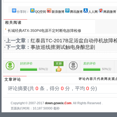
分享到：
QQ空间
新浪微博
腾讯微博
人人网
网易微博
相关阅读
长城经典ATX-350P4电源不定时断电故障检修
·上一文章：
红泰昌TC-2017B足浴盆自动停机故障
·下一文章：
事故巡线擅测试触电身酿悲剧
好的评价
差的评价
50%
(
1
)
50%
(
1
)
评论内容只代表网友观
文章评论
评论摘要(共
0
条，得分
0
分，平均
0
分)
Copyright © 2007-2017
down.gzweix
.Com
. All Rights Reserved .
页面执行时间：10,187.50000 毫秒