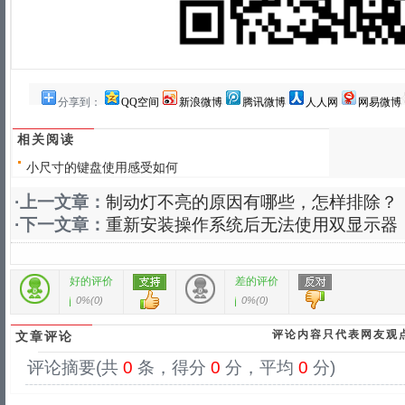
分享到：
QQ空间
新浪微博
腾讯微博
人人网
网易微博
相关阅读
小尺寸的键盘使用感受如何
·上一文章：
制动灯不亮的原因有哪些，怎样排除？
·下一文章：
重新安装操作系统后无法使用双显示器
好的评价
差的评价
0%
(
0
)
0%
(
0
)
评论内容只代表网友观
文章评论
评论摘要(共
0
条，得分
0
分，平均
0
分)