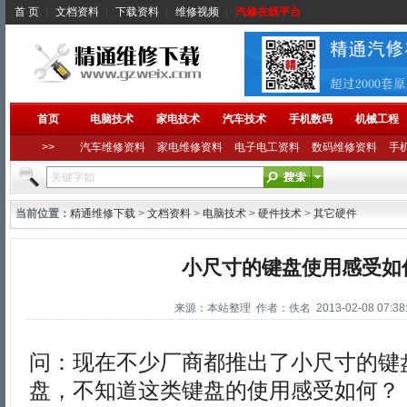
首 页
┆
文档资料
┆
下载资料
┆
维修视频
┆
汽修在线平台
首页
电脑技术
家电技术
汽车技术
手机数码
机械工程
>>
汽车维修资料
家电维修资料
电子电工资料
数码维修资料
手
当前位置：
精通维修下载
>
文档资料
>
电脑技术
>
硬件技术
>
其它硬件
小尺寸的键盘使用感受如
来源：本站整理 作者：佚名 2013-02-08 07:38:
问：现在不少厂商都推出了小尺寸的键盘
盘，不知道这类键盘的使用感受如何？