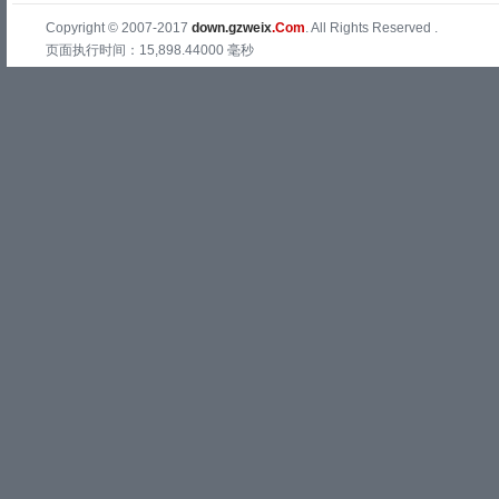
Copyright © 2007-2017
down.gzweix
.Com
. All Rights Reserved .
页面执行时间：15,898.44000 毫秒