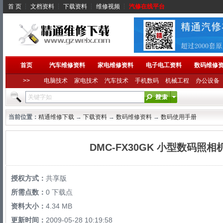
首 页
┆
文档资料
┆
下载资料
┆
维修视频
┆
汽修在线平台
首页
汽车维修资料
家电维修资料
电子电工资料
数码维修
>>
电脑技术
家电技术
汽车技术
手机数码
机械工程
办公设备
当前位置：
精通维修下载
→
下载资料
→
数码维修资料
→
数码使用手册
DMC-FX30GK 小型数码照
授权方式：
共享版
所需点数：
0 下载点
资料大小：
4.34 MB
更新时间：
2009-05-28 10:19:58