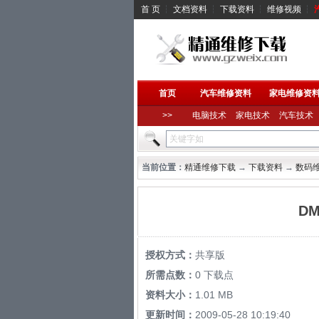
首 页
┆
文档资料
┆
下载资料
┆
维修视频
┆
首页
汽车维修资料
家电维修资
>>
电脑技术
家电技术
汽车技术
当前位置：
精通维修下载
→
下载资料
→
数码
D
授权方式：
共享版
所需点数：
0 下载点
资料大小：
1.01 MB
更新时间：
2009-05-28 10:19:40