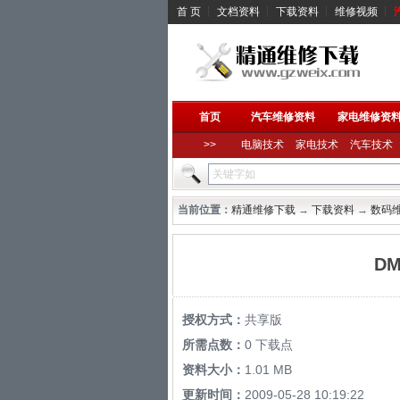
首 页
┆
文档资料
┆
下载资料
┆
维修视频
┆
首页
汽车维修资料
家电维修资
>>
电脑技术
家电技术
汽车技术
当前位置：
精通维修下载
→
下载资料
→
数码
D
授权方式：
共享版
所需点数：
0 下载点
资料大小：
1.01 MB
更新时间：
2009-05-28 10:19:22