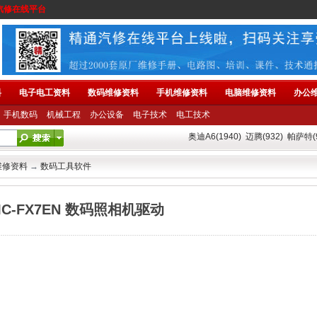
汽修在线平台
料
电子电工资料
数码维修资料
手机维修资料
电脑维修资料
办公
手机数码
机械工程
办公设备
电子技术
电工技术
奥迪A6(1940)
迈腾(932)
帕萨特(9
维修资料
→
数码工具软件
MC-FX7EN 数码照相机驱动