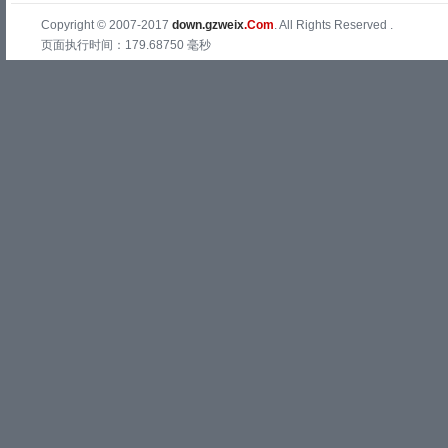
Copyright © 2007-2017
down.gzweix
.Com
. All Rights Reserved .
页面执行时间：179.68750 毫秒