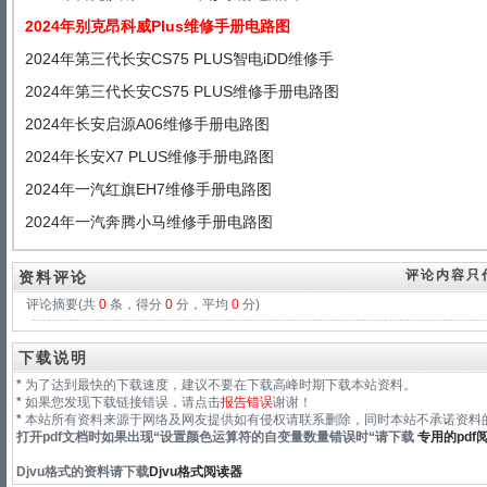
2024年别克昂科威Plus维修手册电路图
2024年第三代长安CS75 PLUS智电iDD维修手
2024年第三代长安CS75 PLUS维修手册电路图
2024年长安启源A06维修手册电路图
2024年长安X7 PLUS维修手册电路图
2024年一汽红旗EH7维修手册电路图
2024年一汽奔腾小马维修手册电路图
评论内容只
资料评论
评论摘要(共
0
条，得分
0
分，平均
0
分)
下载说明
*
为了达到最快的下载速度，建议不要在下载高峰时期下载本站资料。
*
如果您发现下载链接错误，请点击
报告错误
谢谢！
*
本站所有资料来源于网络及网友提供如有侵权请联系删除，同时本站不承诺资料的
打开pdf文档时如果出现“
设置颜色运算符的自变量数量错误时
“请下载
专用的pdf
Djvu格式
的资料请下载
Djvu格式阅读器