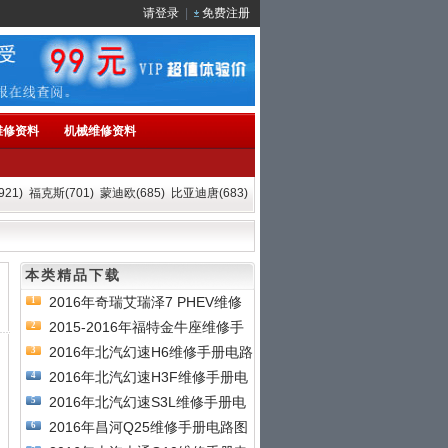
请登录
|
免费注册
维修资料
机械维修资料
21)
福克斯(701)
蒙迪欧(685)
比亚迪唐(683)
本类精品下载
2016年奇瑞艾瑞泽7 PHEV维修
1
手
2015-2016年福特金牛座维修手
2
2016年北汽幻速H6维修手册电路
3
2016年北汽幻速H3F维修手册电
4
2016年北汽幻速S3L维修手册电
5
2016年昌河Q25维修手册电路图
6