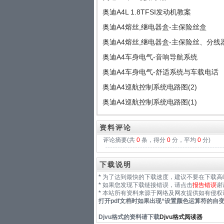
奥迪A4L 1.8TFSI发动机教案
奥迪A4熔丝,继电器盒-主保险丝盒
奥迪A4熔丝,继电器盒-主保险丝、分线
奥迪A4车身电气-音响导航系统
奥迪A4车身电气-舒适系统与车载电话
奥迪A4巡航控制系统电路图(2)
奥迪A4巡航控制系统电路图(1)
资料评论
评论摘要(共
0
条，得分
0
分，平均
0
分)
下载说明
*
为了达到最快的下载速度，建议不要在下载高
*
如果您发现下载链接错误，请点击
报告错误
谢
*
本站所有资料来源于网络及网友提供如有侵权
打开pdf文档时如果出现“
设置颜色运算符的自
Djvu格式
的资料请下载
Djvu格式阅读器