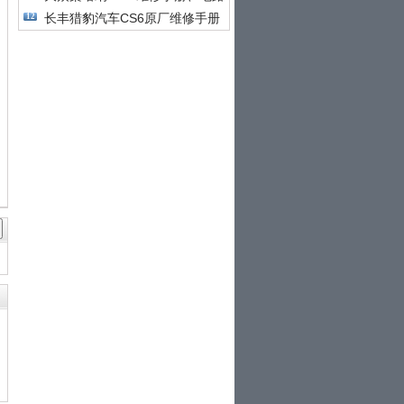
长丰猎豹汽车CS6原厂维修手册
12