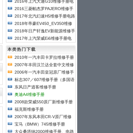
2016年上汽大通G10维修手册电
7
2016三菱帕杰罗PAJERO维修手
8
册
2017年北汽幻速H5维修手册电路
9
2018年帝豪EV450_EV350维修
10
手
2018年日产轩逸EV新能源维修手
11
2017年上汽荣威Ei6维修手册电
12
本类热门下载
2010年一汽丰田卡罗拉维修手册
1
2007年丰田汉兰达全套中文维修
2
2006年一汽丰田皇冠原厂维修手
3
标志307／607维修手册（多国语
4
东风日产逍客维修手册
5
奥迪A4维修手册
6
2008款荣威550原厂新维修手册
7
福克斯维修手册
8
2007年东风本田CR-V原厂维修
9
手
宝马（BMW）745维修手册
10
大众桑塔纳2000维修手册、电路
11