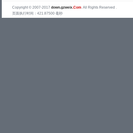
Copyright © 2007-2017
down.gzweix
.Com
. All Rights Reserved .
页面执行时间：421.87500 毫秒