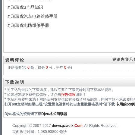
奇瑞瑞虎3产品知识
奇瑞瑞虎汽车电路维修手册
奇瑞瑞虎电路维修手册
评论内容只
资料评论
评论摘要(共
0
条，得分
0
分，平均
0
分)
下载说明
*
为了达到最快的下载速度，建议不要在下载高峰时期下载本站资料。
*
如果您发现下载链接错误，请点击
报告错误
谢谢！
*
本站所有资料来源于网络及网友提供如有侵权请联系删除，同时本站不承诺资料的
打开pdf文档时如果出现“
设置颜色运算符的自变量数量错误时
“请下载
专用的pdf
Djvu格式
的资料请下载
Djvu格式阅读器
Copyright © 2007-2017
down.gzweix
.Com
. All Rights Reserved .
页面执行时间：1,085.93800 毫秒