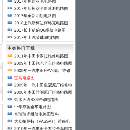
2017年柯迪亚克电路图
7
2017年斯柯达全新速派电路图
8
2017年全新明锐电路图
9
2018上汽斯柯达柯珞克电路图
10
2017长丰猎豹Q6维修电路图
11
2017年上汽荣威i6电路图
12
本类热门下载
2011年丰田卡罗拉维修电路图
1
2009年丰田锐志全车维修电路图
2
2009年一汽丰田RAV4原厂维修
3
电
宝马电路图
4
2009年一汽丰田皇冠原厂维修电
5
2006年本田雅阁原厂维修电路图
6
铃木天语SX4维修电路图
7
中华尊驰全车电路图
8
奇瑞瑞虎维修电路图资料
9
大众帕萨特（PASSAT）维修电
10
路
2010年一汽丰田卡罗拉全车电路
11