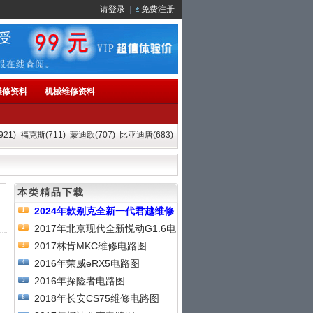
请登录
|
免费注册
维修资料
机械维修资料
21)
福克斯(711)
蒙迪欧(707)
比亚迪唐(683)
本类精品下载
2024年款别克全新一代君越维修
1
2017年北京现代全新悦动G1.6电
2
2017林肯MKC维修电路图
3
2016年荣威eRX5电路图
4
2016年探险者电路图
5
2018年长安CS75维修电路图
6