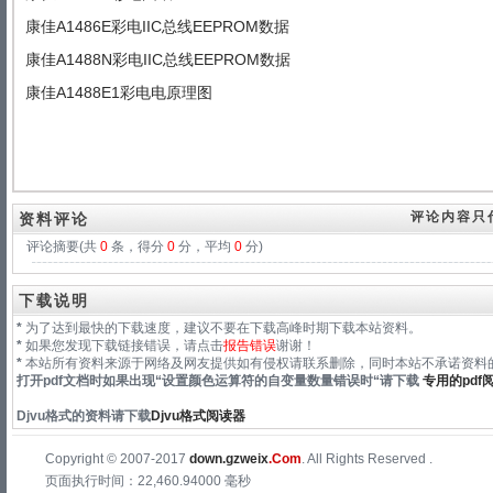
康佳A1486E彩电IIC总线EEPROM数据
康佳A1488N彩电IIC总线EEPROM数据
康佳A1488E1彩电电原理图
评论内容只
资料评论
评论摘要(共
0
条，得分
0
分，平均
0
分)
下载说明
*
为了达到最快的下载速度，建议不要在下载高峰时期下载本站资料。
*
如果您发现下载链接错误，请点击
报告错误
谢谢！
*
本站所有资料来源于网络及网友提供如有侵权请联系删除，同时本站不承诺资料的
打开pdf文档时如果出现“
设置颜色运算符的自变量数量错误时
“请下载
专用的pdf
Djvu格式
的资料请下载
Djvu格式阅读器
Copyright © 2007-2017
down.gzweix
.Com
. All Rights Reserved .
页面执行时间：22,460.94000 毫秒