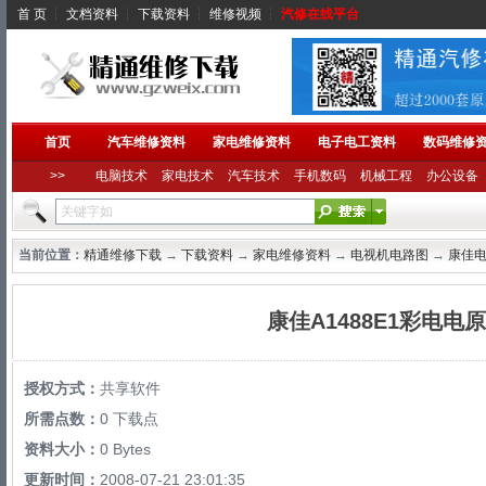
首 页
┆
文档资料
┆
下载资料
┆
维修视频
┆
汽修在线平台
首页
汽车维修资料
家电维修资料
电子电工资料
数码维修
>>
电脑技术
家电技术
汽车技术
手机数码
机械工程
办公设备
当前位置：
精通维修下载
→
下载资料
→
家电维修资料
→
电视机电路图
→
康佳
康佳A1488E1彩电电
授权方式：
共享软件
所需点数：
0 下载点
资料大小：
0 Bytes
更新时间：
2008-07-21 23:01:35